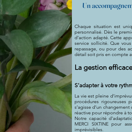
Un accompagneme
Chaque situation est un
personnalisé. Dès le premi
d’action adapté. Cette app
service sollicité. Que vo
repassage, ou pour des a
détail soit pris en compte a
La gestion efficac
S’adapter à votre ryth
La vie est pleine d’imprévu
procédures rigoureuses p
s’agisse d’un changement 
réactive pour répondre à t
Notre capacité d’adaptat
MERCI SIXTINE pour ass
imprévisibles.