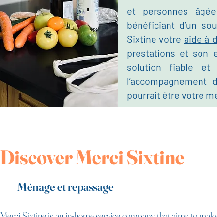
et personnes âgée
bénéficiant d’un sou
Sixtine votre
aide à 
prestations et son 
solution fiable et
l’accompagnement d
pourrait être votre me
Discover Merci Sixtine
Ménage et repassage
Merci Sixtine is an in-home service company that aims to make 