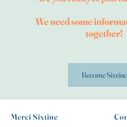
We need some informat
together!
Become Sixtine
Merci Sixtine
Con