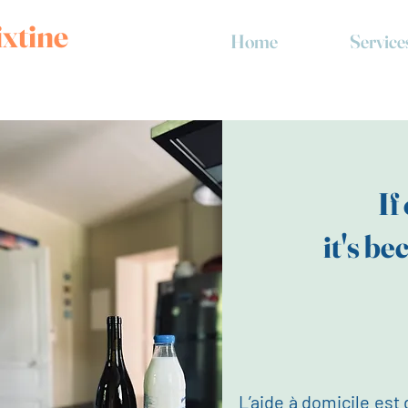
ixtine
Home
Service
If
it's b
L’aide à domicile es