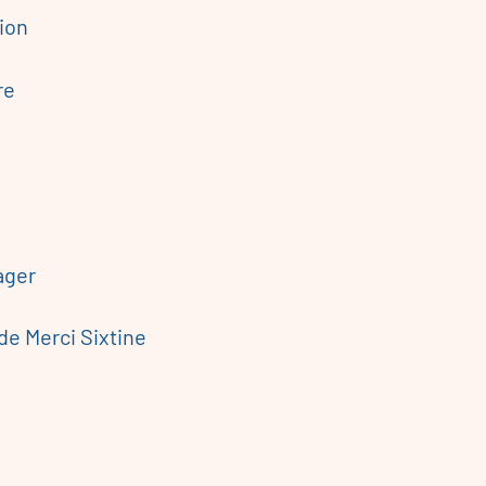
ion
re
ager
de Merci Sixtine